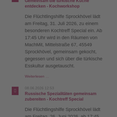
Gemeinsam die türkische Küche
entdecken - Kochworkshop
Die Flüchtlingshilfe Sprockhövel lädt
am Freitag, 31. Juli 2026, zu einem
besonderen Kochtreff Special ein. Ab
17:45 Uhr wird in den Räumen von
MachMit, Mittelstraße 67, 45549
Sprockhövel, gemeinsam gekocht,
gegessen und sich über die türkische
Esskultur ausgetauscht.
Gemeinsam
Weiterlesen …
die
türkische
08.06.2026 12:53
Küche
Russische Spezialitäten gemeinsam
entdecken
zubereiten - Kochtreff Special
-
Die Flüchtlingshilfe Sprockhövel lädt
Kochworkshop
am Freitag, 26. Juni 2026, ab 17:45