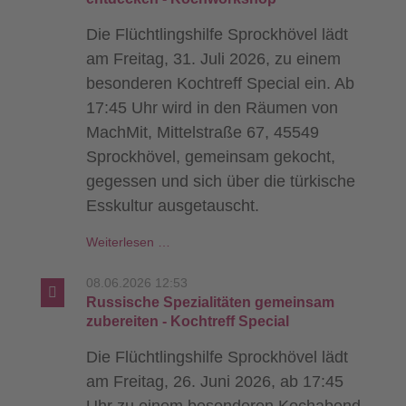
Die Flüchtlingshilfe Sprockhövel lädt
am Freitag, 31. Juli 2026, zu einem
besonderen Kochtreff Special ein. Ab
17:45 Uhr wird in den Räumen von
MachMit, Mittelstraße 67, 45549
Sprockhövel, gemeinsam gekocht,
gegessen und sich über die türkische
Esskultur ausgetauscht.
Gemeinsam
Weiterlesen …
die
türkische
08.06.2026 12:53
Küche
Russische Spezialitäten gemeinsam
entdecken
zubereiten - Kochtreff Special
-
Die Flüchtlingshilfe Sprockhövel lädt
Kochworkshop
am Freitag, 26. Juni 2026, ab 17:45
Uhr zu einem besonderen Kochabend